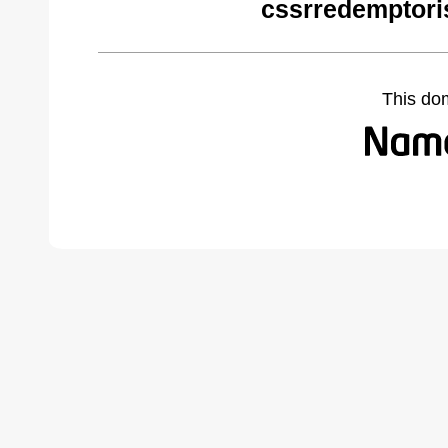
cssrredemptori
This do